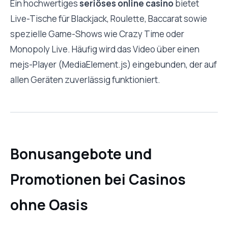
Ein hochwertiges
seriöses online casino
bietet
Live-Tische für Blackjack, Roulette, Baccarat sowie
spezielle Game-Shows wie Crazy Time oder
Monopoly Live. Häufig wird das Video über einen
mejs-Player (MediaElement.js) eingebunden, der auf
allen Geräten zuverlässig funktioniert.
Bonusangebote und
Promotionen bei Casinos
ohne Oasis