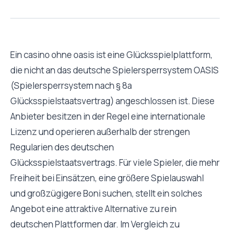
Ein casino ohne oasis ist eine Glücksspielplattform,
die nicht an das deutsche Spielersperrsystem OASIS
(Spielersperrsystem nach § 8a
Glücksspielstaatsvertrag) angeschlossen ist. Diese
Anbieter besitzen in der Regel eine internationale
Lizenz und operieren außerhalb der strengen
Regularien des deutschen
Glücksspielstaatsvertrags. Für viele Spieler, die mehr
Freiheit bei Einsätzen, eine größere Spielauswahl
und großzügigere Boni suchen, stellt ein solches
Angebot eine attraktive Alternative zu rein
deutschen Plattformen dar. Im Vergleich zu