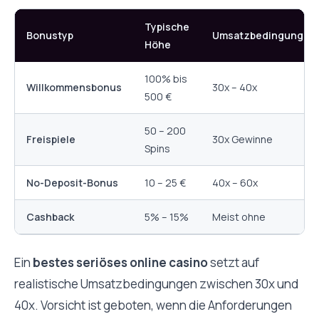
Typische
Bonustyp
Umsatzbedingungen
Höhe
100% bis
Willkommensbonus
30x – 40x
500 €
50 – 200
Freispiele
30x Gewinne
Spins
No-Deposit-Bonus
10 – 25 €
40x – 60x
Cashback
5% – 15%
Meist ohne
Ein
bestes seriöses online casino
setzt auf
realistische Umsatzbedingungen zwischen 30x und
40x. Vorsicht ist geboten, wenn die Anforderungen