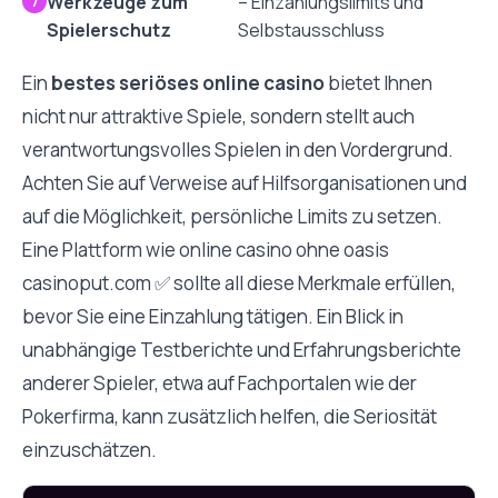
Werkzeuge zum
– Einzahlungslimits und
Spielerschutz
Selbstausschluss
Ein
bestes seriöses online casino
bietet Ihnen
nicht nur attraktive Spiele, sondern stellt auch
verantwortungsvolles Spielen in den Vordergrund.
Achten Sie auf Verweise auf Hilfsorganisationen und
auf die Möglichkeit, persönliche Limits zu setzen.
Eine Plattform wie online casino ohne oasis
casinoput.com ✅ sollte all diese Merkmale erfüllen,
bevor Sie eine Einzahlung tätigen. Ein Blick in
unabhängige Testberichte und Erfahrungsberichte
anderer Spieler, etwa auf Fachportalen wie der
Pokerfirma, kann zusätzlich helfen, die Seriosität
einzuschätzen.