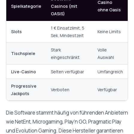
Casino
Spielkategorie
Casinos (mit
ohne Oasis
OASIS)
1 € Einsatzlimit, 5
Slots
Keine Limits
Sek. Mindestzeit
Stark
Volle
Tischspiele
eingeschränkt
Auswahl
Live-Casino
Selten verfügbar
Umfangreich
Progressive
Verboten
Verfügbar
Jackpots
Die Software stammt häufig von führenden Anbietern
wie NetEnt, Microgaming, Play'n GO, Pragmatic Play
und Evolution Gaming. Diese Hersteller garantieren