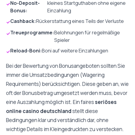
No-Deposit-
kleines Startguthaben ohne eigene
Bonus:
Einzahlung
Cashback:
Rückerstattung eines Teils der Verluste
Treueprogramme:
Belohnungen für regelmäßige
Spieler
Reload-Boni:
Boni auf weitere Einzahlungen
Bei der Bewertung von Bonusangeboten sollten Sie
immer die Umsatzbedingungen (Wagering
Requirements) berücksichtigen. Diese geben an, wie
oft der Bonusbetrag umgesetzt werden muss, bevor
eine Auszahlung möglich ist. Ein faires
seriöses
online casino deutschland
stellt diese
Bedingungen klar und verständlich dar, ohne
wichtige Details im Kleingedruckten zu verstecken.