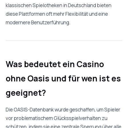
klassischen Spielotheken in Deutschland bieten
diese Plattformen oft mehr Flexibilität und eine
modernere Benutzerführung.
Was bedeutet ein Casino
ohne Oasis und für wen ist es
geeignet?
Die OASIS-Datenbank wurde geschaffen, um Spieler
vor problematischem Glücksspielverhalten zu
schützen, indem sie eine zentrale Sperrung über alle