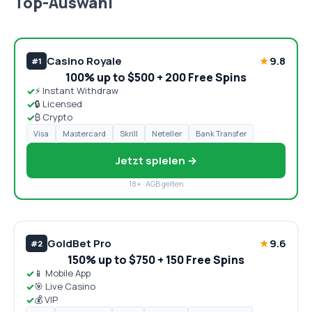
Top-Auswahl
Casino Royale
9.8
★
#1
100% up to $500 + 200 Free Spins
✓
⚡ Instant Withdraw
✓
🔒 Licensed
✓
₿ Crypto
Visa
Mastercard
Skrill
Neteller
Bank Transfer
Jetzt spielen →
18+ · AGB gelten
GoldBet Pro
9.6
★
#2
150% up to $750 + 150 Free Spins
✓
📱 Mobile App
✓
🎯 Live Casino
✓
💰 VIP