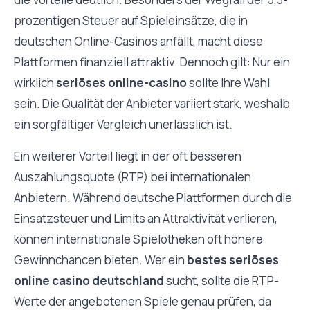
prozentigen Steuer auf Spieleinsätze, die in
deutschen Online-Casinos anfällt, macht diese
Plattformen finanziell attraktiv. Dennoch gilt: Nur ein
wirklich
seriöses online-casino
sollte Ihre Wahl
sein. Die Qualität der Anbieter variiert stark, weshalb
ein sorgfältiger Vergleich unerlässlich ist.
Ein weiterer Vorteil liegt in der oft besseren
Auszahlungsquote (RTP) bei internationalen
Anbietern. Während deutsche Plattformen durch die
Einsatzsteuer und Limits an Attraktivität verlieren,
können internationale Spielotheken oft höhere
Gewinnchancen bieten. Wer ein
bestes seriöses
online casino deutschland
sucht, sollte die RTP-
Werte der angebotenen Spiele genau prüfen, da