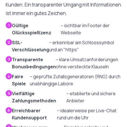
Kunden. Ein transparenter Umgang mit Informationen
ist immer ein gutes Zeichen.
Gültige
– sichtbar im Footer der
Glücksspiellizenz
Webseite
SSL-
– erkennbar am Schlosssymbol
Verschlüsselung
und an "https"
Transparente
– klare Umsatzanforderungen
Bonusbedingungen
ohne versteckte Klauseln
Faire
– geprüfte Zufallsgeneratoren (RNG) durch
Spiele
unabhängige Labore
Vielfältige
– etablierte und sichere
Zahlungsmethoden
Anbieter
Erreichbarer
– idealerweise per Live-Chat
Kundensupport
rund um die Uhr